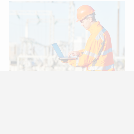
Effizient unterweisen!
Mit TutorOn machen Sie es sich einfach. Ort und Zeit
der Teilnahme sind frei wählbar, der organisatorische
Aufwand ist gering und die Dokumentation komplett
automatisiert.
Praktisch. Attraktiv. Innovativ.